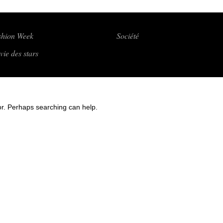
shion Week
Société
vie des stars
for. Perhaps searching can help.