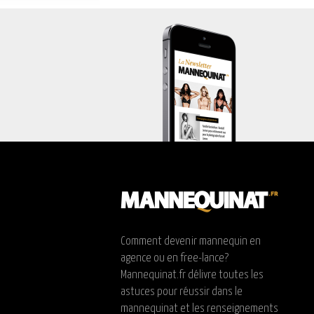
Comment devenir mannequin en
agence ou en free-lance?
Mannequinat.fr délivre toutes les
astuces pour réussir dans le
mannequinat et les renseignements