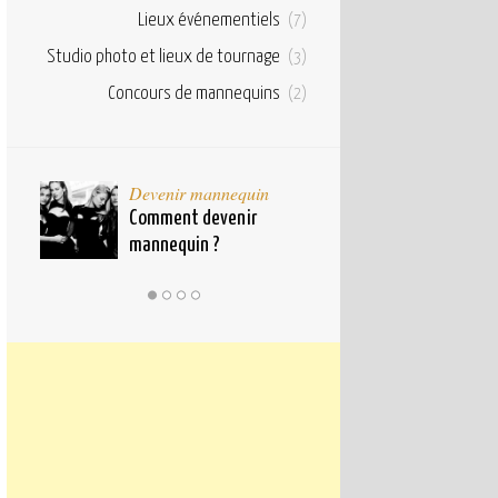
Lieux événementiels
(7)
Studio photo et lieux de tournage
(3)
Concours de mannequins
(2)
taux
Devenir mannequin
Bases et fond
pour
Comment devenir
Qu’est ce qu’u
mannequin ?
mannequin ?