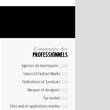
L'annuaire des
PROFESSIONNELS
Agences de mannequins
(358)
Salons et Fashion Weeks
(22)
Fédérations et Syndicats
(14)
Marques et designers
(13)
Top models
(11)
Sites web et applications mobiles
(10)