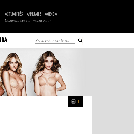
|
|
ACTUALITÉS
ANNUAIRE
AGENDA
Comment devenir mannequin?
NDA
1