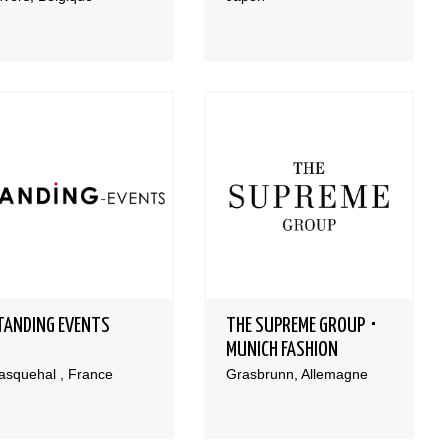
TANDING EVENTS
THE SUPREME GROUP ･
MUNICH FASHION
COMPANY
asquehal , France
Grasbrunn, Allemagne