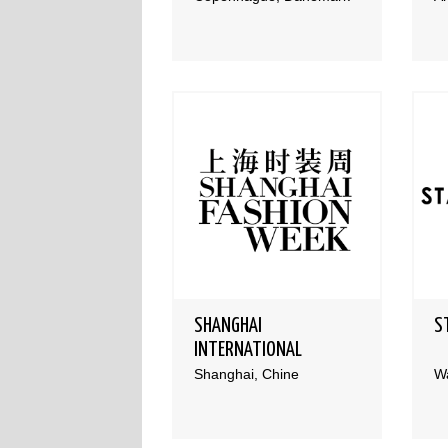
SHANGHAI
S
INTERNATIONAL
FASHION CENTER
Shanghai, Chine
W