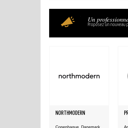
Un professionne
Proposez un nouveau p
NORTHMODERN
P
Copenhague, Danemark
An