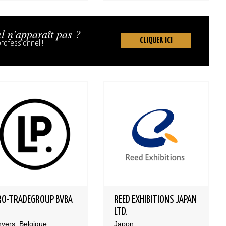
l n'apparaît pas ?
CLIQUER ICI
rofessionnel !
RO-TRADEGROUP BVBA
REED EXHIBITIONS JAPAN
LTD.
vers, Belgique
Japon