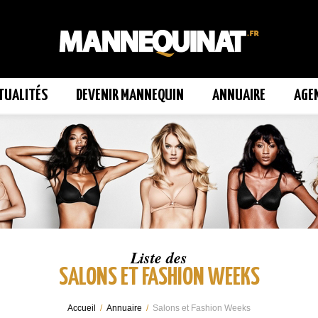
TUALITÉS
DEVENIR MANNEQUIN
ANNUAIRE
AGE
Liste des
SALONS ET FASHION WEEKS
Accueil
/
Annuaire
/
Salons et Fashion Weeks