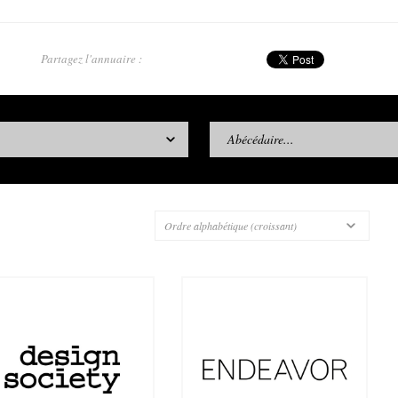
Partagez l'annuaire :
Abécédaire...
Ordre alphabétique (croissant)