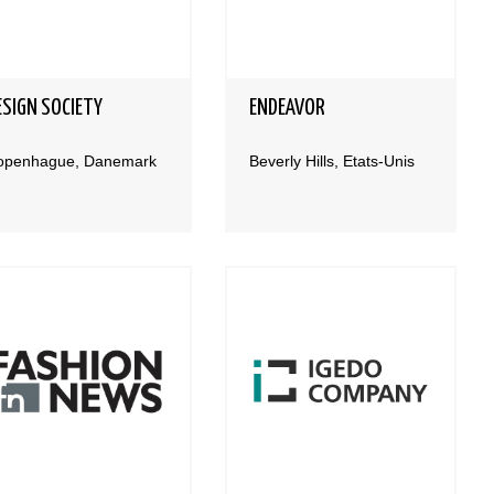
ESIGN SOCIETY
ENDEAVOR
openhague, Danemark
Beverly Hills, Etats-Unis
Bases et fondamen
Qualités requises 
être mannequin