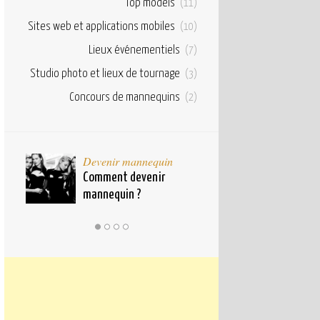
Top models
(11)
Sites web et applications mobiles
(10)
Lieux événementiels
(7)
Studio photo et lieux de tournage
(3)
Concours de mannequins
(2)
taux
Devenir mannequin
Bases et fond
pour
Comment devenir
Qu’est ce qu’u
mannequin ?
mannequin ?