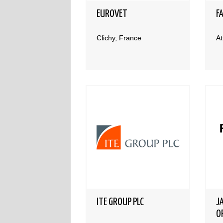
EUROVET
F
Clichy, France
A
ITE GROUP PLC
J
O