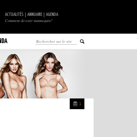
|
|
ACTUALITÉS
ANNUAIRE
AGENDA
Comment devenir mannequin?
NDA
1