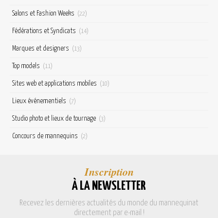
Salons et Fashion Weeks
(22)
Fédérations et Syndicats
(14)
Marques et designers
(13)
Top models
(11)
Sites web et applications mobiles
(10)
Lieux événementiels
(7)
Studio photo et lieux de tournage
(3)
Concours de mannequins
(2)
Inscription
À LA NEWSLETTER
Recevez les dernières actualités du monde du mannequinat
directement par e-mail !