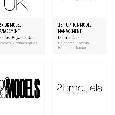
2+ UK MODEL
1ST OPTION MODEL
ANAGEMENT
MANAGEMENT
ondres, Royaume-Uni
Dublin, Irlande
mmes, Grandes tailles
Célébrités, Enfants,
Femmes, Hommes,
Talents
Bases et fondamen
Qualités requises 
être mannequin