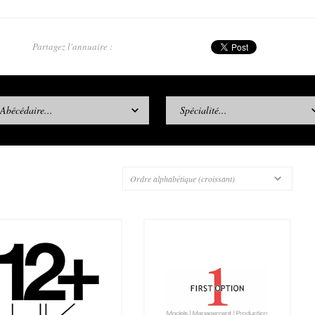
Partagez l'annuaire :
Abécédaire...
Spécialité...
Ordre alphabétique (croissant)