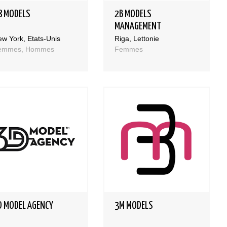
8 MODELS
2B MODELS
MANAGEMENT
w York, Etats-Unis
Riga, Lettonie
emmes, Hommes
Femmes
D MODEL AGENCY
3M MODELS