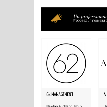
Un professionne
Proposez un nouveau p
62 MANAGEMENT
A
Newton Auckland, Nouvelle-Zélande
H