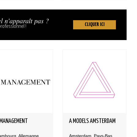
l n'apparaît pas ?
CLIQUER ICI
rofessionnel !
 MANAGEMENT
A MODELS AMSTERDAM
ambourg, Allemagne
Amsterdam, Pays-Bas