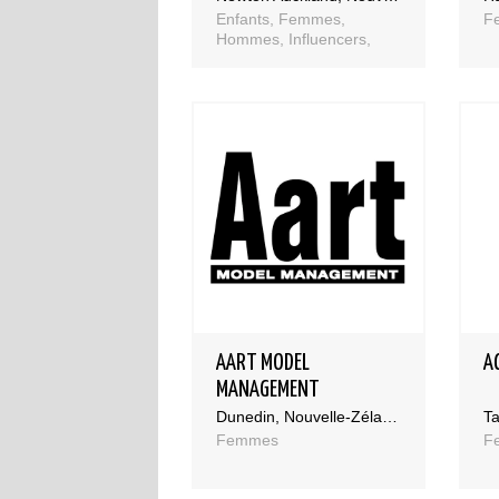
Enfants, Femmes,
F
Hommes, Influencers,
Séniors
AART MODEL
A
MANAGEMENT
Dunedin, Nouvelle-Zélande
Ta
Femmes
F