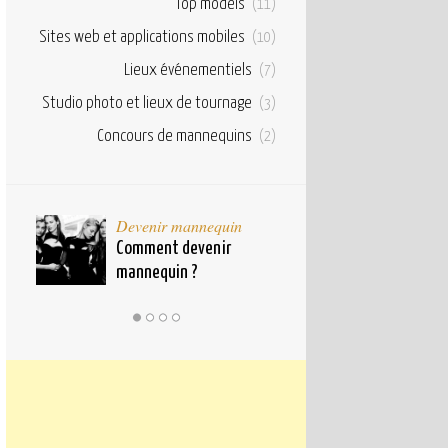
Top models
(11)
Sites web et applications mobiles
(10)
Lieux événementiels
(7)
Studio photo et lieux de tournage
(3)
Concours de mannequins
(2)
taux
Devenir mannequin
Bases et fond
pour
Comment devenir
Qu’est ce qu’u
mannequin ?
mannequin ?