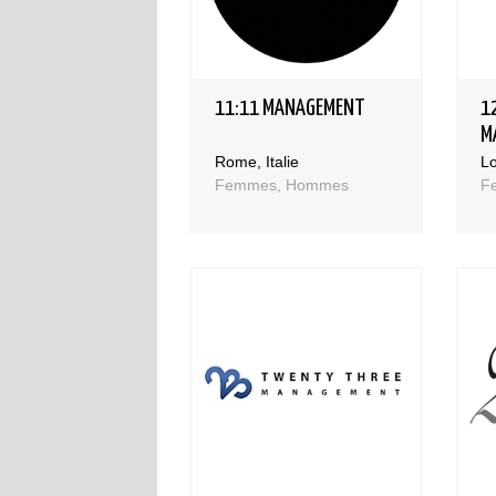
11:11 MANAGEMENT
1
M
Rome, Italie
L
Femmes, Hommes
Fe