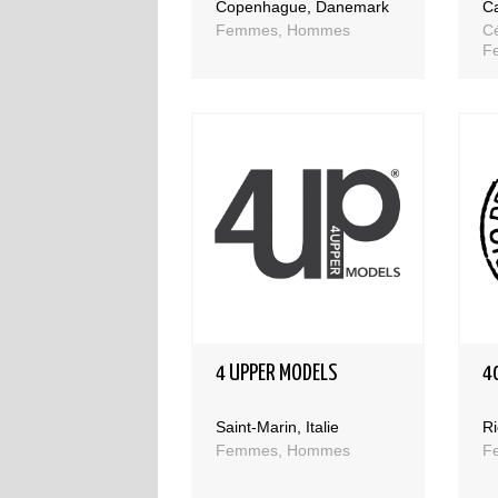
Copenhague, Danemark
Ca
Femmes, Hommes
Cé
Fe
H
4 UPPER MODELS
4
Saint-Marin, Italie
Ri
Femmes, Hommes
F