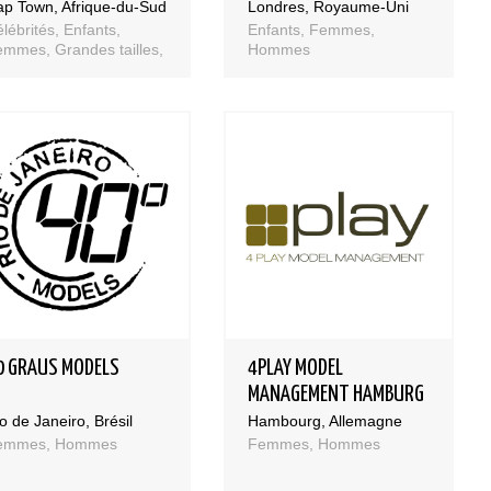
p Town, Afrique-du-Sud
Londres, Royaume-Uni
lébrités, Enfants,
Enfants, Femmes,
mmes, Grandes tailles,
Hommes
ommes, Sportifs
0 GRAUS MODELS
4PLAY MODEL
MANAGEMENT HAMBURG
o de Janeiro, Brésil
Hambourg, Allemagne
emmes, Hommes
Femmes, Hommes