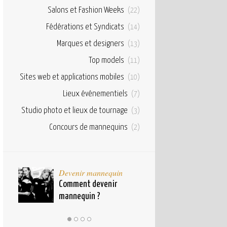
Salons et Fashion Weeks
(22)
Fédérations et Syndicats
(14)
Marques et designers
(13)
Top models
(11)
Sites web et applications mobiles
(10)
Lieux événementiels
(7)
Studio photo et lieux de tournage
(3)
Concours de mannequins
(2)
taux
Devenir mannequin
Bases et fond
pour
Comment devenir
Qu’est ce qu’u
mannequin ?
mannequin ?