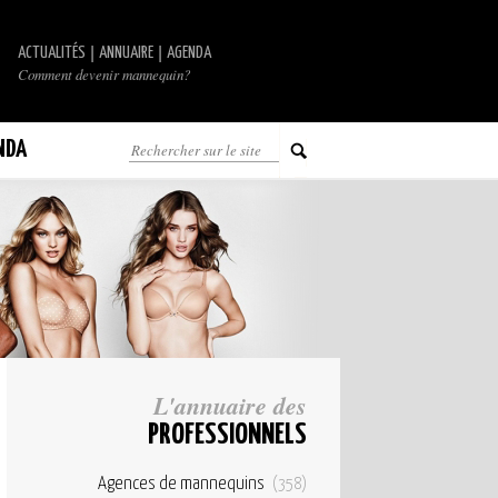
|
|
ACTUALITÉS
ANNUAIRE
AGENDA
Comment devenir mannequin?
NDA
L'annuaire des
PROFESSIONNELS
Agences de mannequins
(358)