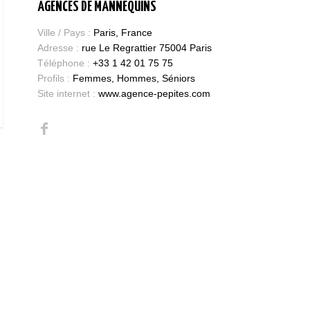
AGENCES DE MANNEQUINS
Ville / Pays :
Paris, France
Adresse :
rue Le Regrattier 75004 Paris
Téléphone :
+33 1 42 01 75 75
Profils :
Femmes, Hommes, Séniors
Site internet :
www.agence-pepites.com
Bases et fondamen
Qualités requises 
être mannequin