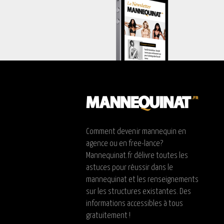
Comment devenir mannequin en
agence ou en free-lance?
Mannequinat.fr délivre toutes les
astuces pour réussir dans le
mannequinat et les renseignements
sur les structures existantes. Des
informations accessibles à tous
gratuitement !