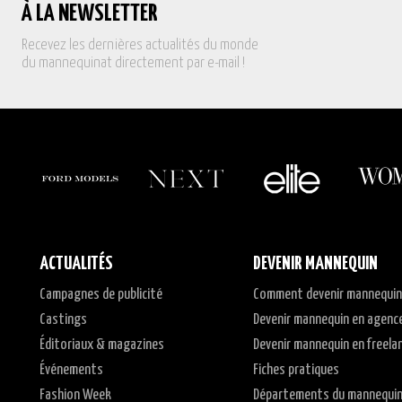
À LA NEWSLETTER
Recevez les dernières actualités du monde
du mannequinat directement par e-mail !
ACTUALITÉS
DEVENIR MANNEQUIN
Campagnes de publicité
Comment devenir mannequin
Castings
Devenir mannequin en agenc
Éditoriaux & magazines
Devenir mannequin en freela
Événements
Fiches pratiques
Fashion Week
Départements du mannequi