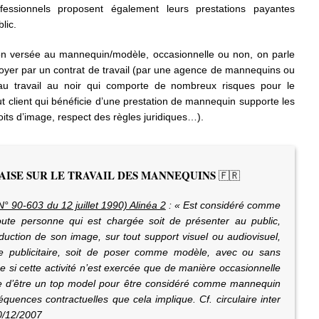
essionnels proposent également leurs prestations payantes
lic.
n versée au mannequin/modèle, occasionnelle ou non, on parle
mployer par un contrat de travail (par une agence de mannequins ou
 au travail au noir qui comporte de nombreux risques pour le
ut client qui bénéficie d’une prestation de mannequin supporte les
droits d’image, respect des règles juridiques…).
AISE SUR LE TRAVAIL DES MANNEQUINS
🇫🇷
N° 90-603 du 12 juillet 1990) Alinéa 2
: « Est considéré comme
ute personne qui est chargée soit de présenter au public,
duction de son image, sur tout support visuel ou audiovisuel,
e publicitaire, soit de poser comme modèle, avec ou sans
e si cette activité n’est exercée que de manière occasionnelle
aire d’être un top model pour être considéré comme mannequin
quences contractuelles que cela implique. Cf. circulaire inter
0/12/2007