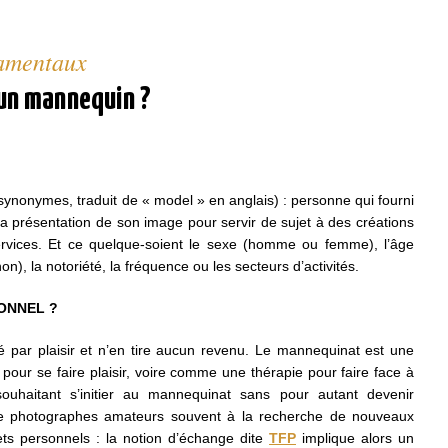
damentaux
’un mannequin ?
nonymes, traduit de « model » en anglais) : personne qui fourni
a présentation de son image pour servir de sujet à des créations
rvices. Et ce quelque-soient le sexe (homme ou femme), l’âge
on), la notoriété, la fréquence ou les secteurs d’activités.
ONNEL ?
Bases et fondamen
 par plaisir et n’en tire aucun revenu. Le mannequinat est une
Qualités requises 
r pour se faire plaisir, voire comme une thérapie pour faire face à
être mannequin
ouhaitant s’initier au mannequinat sans pour autant devenir
de photographes amateurs souvent à la recherche de nouveaux
ets personnels : la notion d’échange dite
TFP
implique alors un