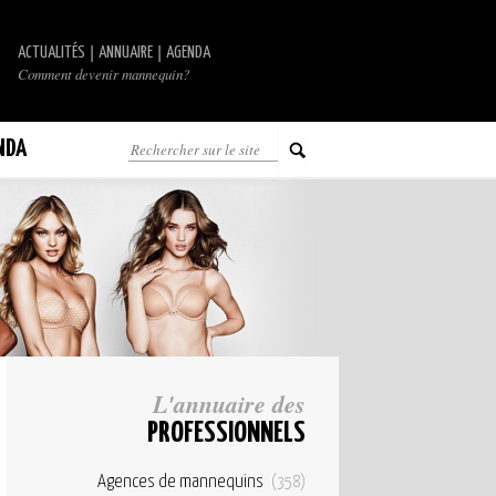
|
|
ACTUALITÉS
ANNUAIRE
AGENDA
Comment devenir mannequin?
NDA
L'annuaire des
PROFESSIONNELS
Agences de mannequins
(358)