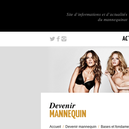
Site d’informations et d’actualités
du mannequinat
AC
Devenir
MANNEQUIN
Accueil
/
Devenir mannequin
/
Bases et fondame