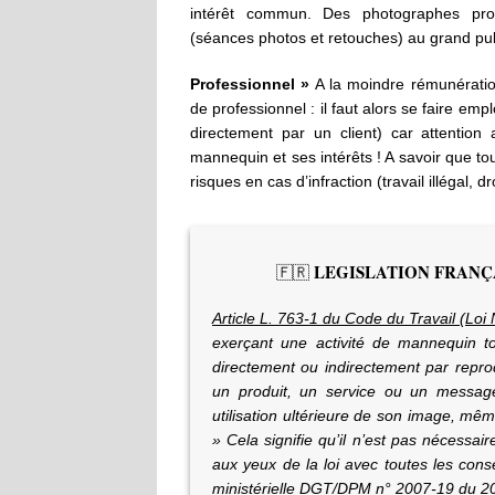
intérêt commun. Des photographes prof
(séances photos et retouches) au grand pub
Professionnel »
A la moindre rémunératio
de professionnel : il faut alors se faire e
directement par un client) car attention
mannequin et ses intérêts ! A savoir que to
risques en cas d’infraction (travail illégal, 
LEGISLATION FRANÇ
🇫🇷
Article L. 763-1 du Code du Travail (Loi 
exerçant une activité de mannequin to
directement ou indirectement par repro
un produit, un service ou un messag
utilisation ultérieure de son image, mêm
» Cela signifie qu’il n’est pas nécess
aux yeux de la loi avec toutes les consé
ministérielle DGT/DPM n° 2007-19 du 2