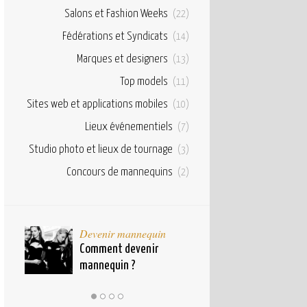
Salons et Fashion Weeks
(22)
Fédérations et Syndicats
(14)
Marques et designers
(13)
Top models
(11)
Sites web et applications mobiles
(10)
Lieux événementiels
(7)
Studio photo et lieux de tournage
(3)
Concours de mannequins
(2)
taux
Devenir mannequin
Bases et fond
pour
Comment devenir
Qu’est ce qu’u
mannequin ?
mannequin ?