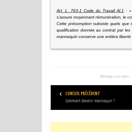
Art. L. 763-1 Code du Travail Al.1
: «
s’assure moyennant rémunération, le co
Cette présomption subsiste quels que s
qualification donnée au contrat par les 
mannequin conserve une entière liberté d
Partagez ces infos :
CONSEIL PRÉCÉDENT
Comment devenir mannequin ?