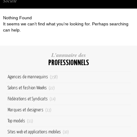
Société
Nothing Found
It seems we can’t find what you’re looking for. Perhaps searching
can help.
L'annuaire des
PROFESSIONNELS
Agences de mannequins
(358)
Salons et Fashion Weeks
(22)
Fédérations et Syndicats
(14)
Marques et designers
(13)
Top models
(11)
Sites web et applications mobiles
(10)