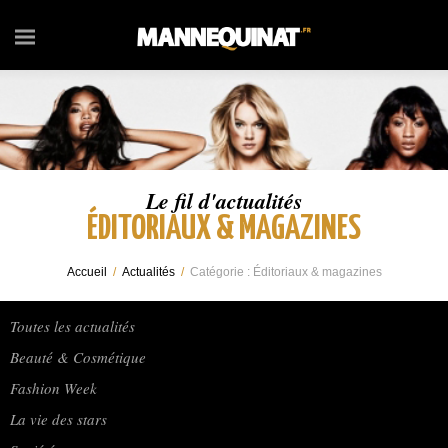
Le fil d'actualités
ÉDITORIAUX & MAGAZINES
Accueil
/
Actualités
/
Catégorie :
Éditoriaux & magazines
Toutes les actualités
Beauté & Cosmétique
Fashion Week
La vie des stars