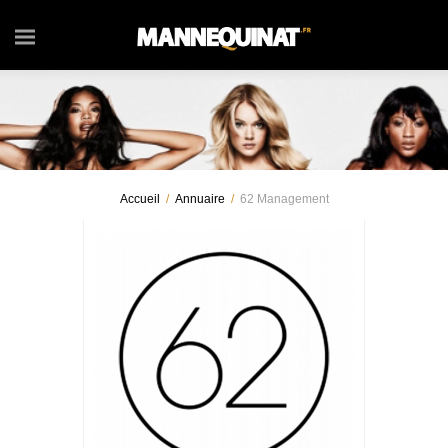
Accueil
/
Annuaire
/
62 Management