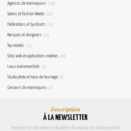
Agences de mannequins
(358)
Salons et Fashion Weeks
(22)
Fédérations et Syndicats
(14)
Marques et designers
(13)
Top models
(11)
Sites web et applications mobiles
(10)
Lieux événementiels
(7)
Studio photo et lieux de tournage
(3)
Concours de mannequins
(2)
Inscription
À LA NEWSLETTER
Recevez les dernières actualités du monde du mannequinat