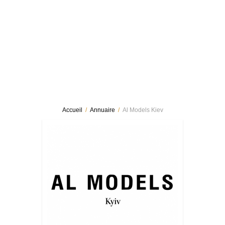
Accueil
/
Annuaire
/
Al Models Kiev