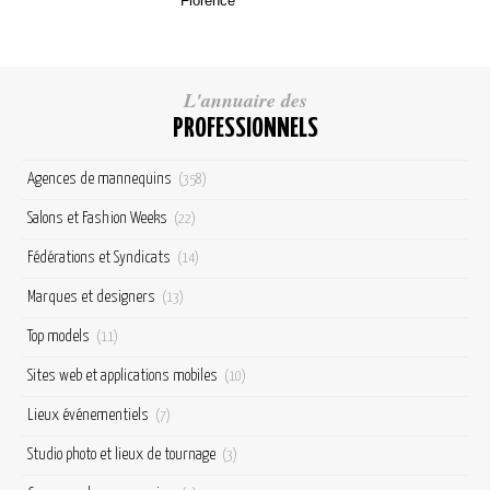
Florence
L'annuaire des
PROFESSIONNELS
Agences de mannequins
(358)
Salons et Fashion Weeks
(22)
Fédérations et Syndicats
(14)
Marques et designers
(13)
Top models
(11)
Sites web et applications mobiles
(10)
Lieux événementiels
(7)
Studio photo et lieux de tournage
(3)