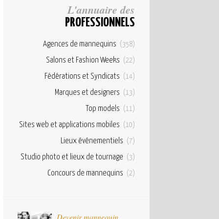
L'annuaire des
PROFESSIONNELS
Agences de mannequins
(358)
Salons et Fashion Weeks
(22)
Fédérations et Syndicats
(14)
Marques et designers
(13)
Top models
(11)
Sites web et applications mobiles
(10)
Lieux événementiels
(7)
Studio photo et lieux de tournage
(3)
Concours de mannequins
(2)
taux
Devenir mannequin
Bases et fond