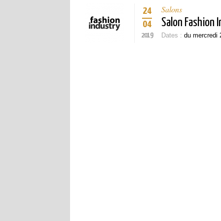
Salons
24
Salon Fashion I
04
2019
Dates :
du mercredi 