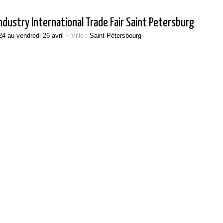
ndustry International Trade Fair Saint Petersburg
24 au vendredi 26 avril
･ Ville :
Saint-Pétersbourg
Bases et fondamen