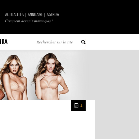
|
|
ACTUALITÉS
ANNUAIRE
AGENDA
Comment devenir mannequin?
NDA
1