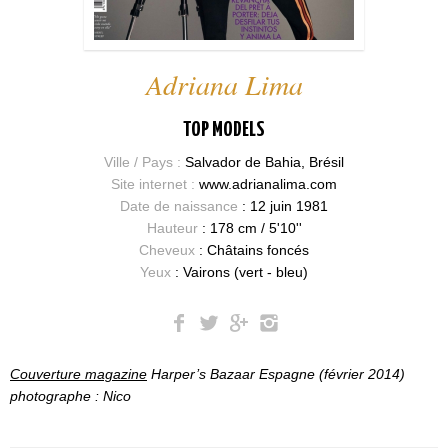
Adriana Lima
TOP MODELS
Ville / Pays :
Salvador de Bahia, Brésil
Site internet :
www.adrianalima.com
Date de naissance
: 12 juin 1981
Hauteur
: 178 cm / 5'10''
Cheveux
: Châtains foncés
Yeux
: Vairons (vert - bleu)
Couverture magazine
Harper’s Bazaar Espagne (février 2014)
photographe : Nico