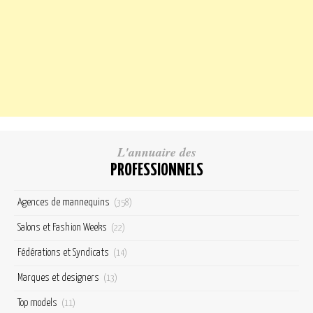
L'annuaire des
PROFESSIONNELS
Agences de mannequins
(358)
Salons et Fashion Weeks
(22)
Fédérations et Syndicats
(14)
Marques et designers
(13)
Top models
(11)