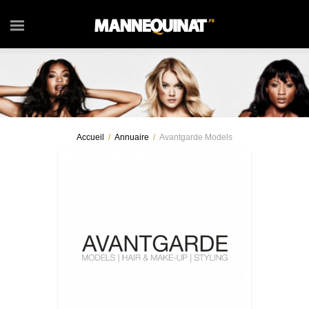
Accueil
/
Annuaire
/
Avantgarde Models