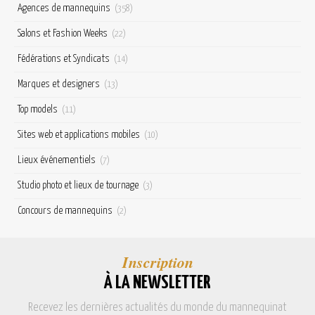
Agences de mannequins
(358)
Salons et Fashion Weeks
(22)
Fédérations et Syndicats
(14)
Marques et designers
(13)
Top models
(11)
Sites web et applications mobiles
(10)
Lieux événementiels
(7)
Studio photo et lieux de tournage
(3)
Concours de mannequins
(2)
Inscription
À LA NEWSLETTER
Recevez les dernières actualités du monde du mannequinat