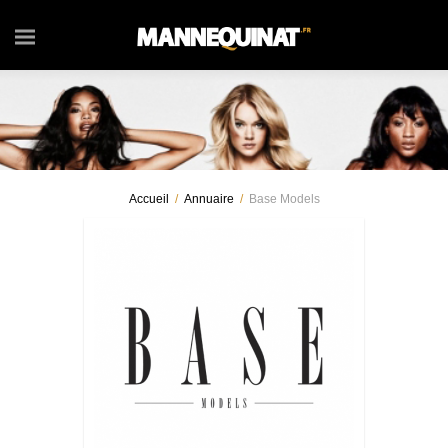
Accueil
/
Annuaire
/
Base Models