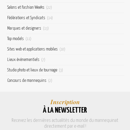
Salons et Fashion Weeks
(22)
Fédérations et Syndicats
(14)
Marques et designers
(13)
Top models
(11)
Sites web et applications mobiles
(10)
Lieux événementiels
(7)
Studio photo et lieux de tournage
(3)
Concours de mannequins
(2)
Inscription
À LA NEWSLETTER
Recevez les dernières actualités du monde du mannequinat
directement par e-mail !