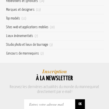
Fédérations et Syndicats
(14)
Marques et designers
(13)
Top models
(11)
Sites web et applications mobiles
(10)
Lieux événementiels
(7)
Studio photo et lieux de tournage
(3)
Concours de mannequins
(2)
Inscription
À LA NEWSLETTER
Recevez les dernières actualités du monde du mannequinat
directement par e-mail !