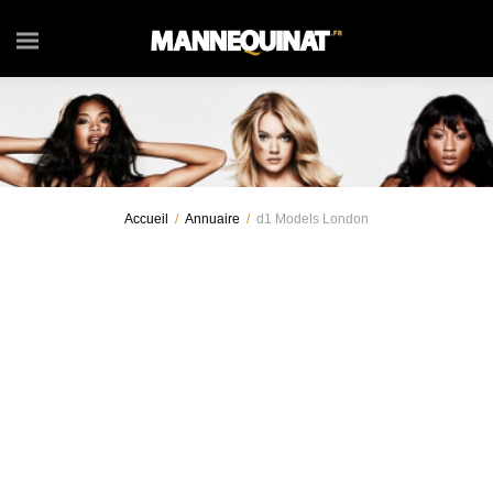
Accueil
/
Annuaire
/
d1 Models London