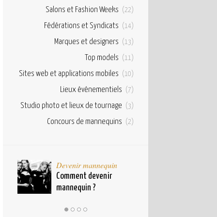
Salons et Fashion Weeks
(22)
Fédérations et Syndicats
(14)
Marques et designers
(13)
Top models
(11)
Sites web et applications mobiles
(10)
Lieux événementiels
(7)
Studio photo et lieux de tournage
(3)
Concours de mannequins
(2)
taux
Devenir mannequin
Bases et fond
pour
Comment devenir
Qu’est ce qu’u
mannequin ?
mannequin ?