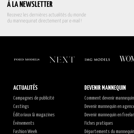
À LA NEWSLETTER
Recevez les dernières actualités du monde
du mannequinat directement par e-mail !
ACTUALITÉS
DEVENIR MANNEQUIN
Campagnes de publicité
Comment devenir mannequin
Castings
Devenir mannequin en agenc
Éditoriaux & magazines
Devenir mannequin en freela
Événements
Fiches pratiques
Fashion Week
Départements du mannequi