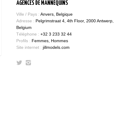
AGENCES DE MANNEQUINS
Ville / Pays :
Anvers, Belgique
Adresse :
Pelgrimstraat 4, 4th Floor, 2000 Antwerp,
Belgium
Téléphone :
+32 3 233 32 44
Profils :
Femmes, Hommes
Site internet :
jillmodels.com
Bases et fondamen
Qualités requises 
être mannequin