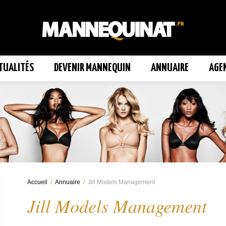
TUALITÉS
DEVENIR MANNEQUIN
ANNUAIRE
AGE
Accueil
/
Annuaire
/
Jill Models Management
Jill Models Management