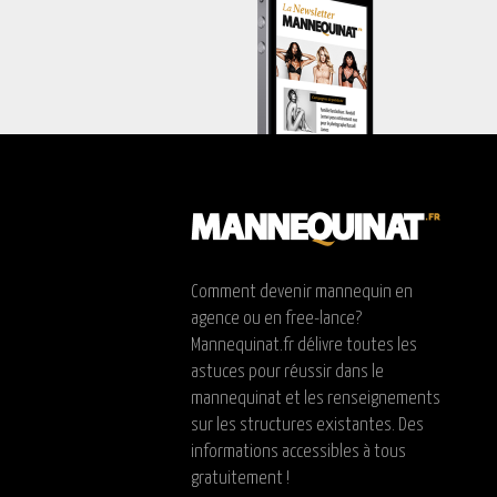
Comment devenir mannequin en
agence ou en free-lance?
Mannequinat.fr délivre toutes les
astuces pour réussir dans le
mannequinat et les renseignements
sur les structures existantes. Des
informations accessibles à tous
gratuitement !