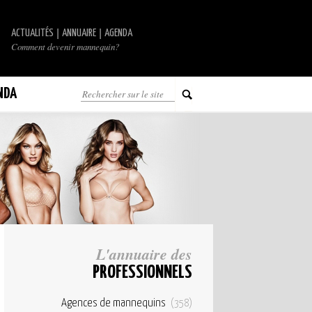
|
|
ACTUALITÉS
ANNUAIRE
AGENDA
Comment devenir mannequin?
NDA
L'annuaire des
PROFESSIONNELS
Agences de mannequins
(358)