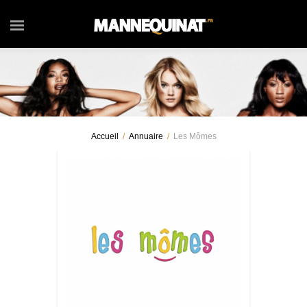
Accueil
/
Annuaire
/
Les Mômes