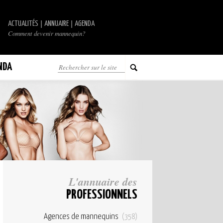
|
|
ACTUALITÉS
ANNUAIRE
AGENDA
Comment devenir mannequin?
NDA
L'annuaire des
PROFESSIONNELS
Agences de mannequins
(358)