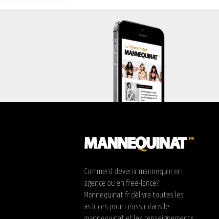
Comment devenir mannequin en
agence ou en free-lance?
Mannequinat.fr délivre toutes les
astuces pour réussir dans le
mannequinat et les renseignements