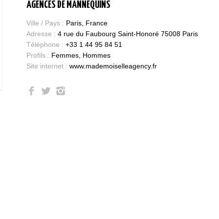
AGENCES DE MANNEQUINS
Ville / Pays :
Paris, France
Adresse :
4 rue du Faubourg Saint-Honoré 75008 Paris
Téléphone :
+33 1 44 95 84 51
Profils :
Femmes, Hommes
Site internet :
www.mademoiselleagency.fr
Bases et fondamen
Qualités requises 
être mannequin