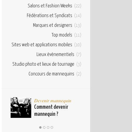
Salons et Fashion Weeks
(22)
Fédérations et Syndicats
(14)
Marques et designers
(13)
Top models
(11)
Sites web et applications mobiles
(10)
Lieux événementiels
(7)
Studio photo et lieux de tournage
(3)
Concours de mannequins
(2)
taux
Devenir mannequin
Bases et fond
pour
Comment devenir
Qu’est ce qu’u
mannequin ?
mannequin ?