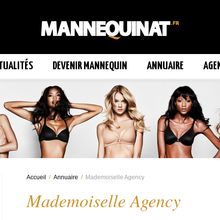
TUALITÉS
DEVENIR MANNEQUIN
ANNUAIRE
AGE
Accueil
/
Annuaire
/
Mademoiselle Agency
Mademoiselle Agency