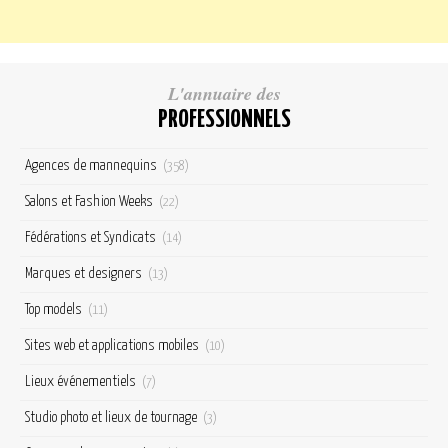
L'annuaire des
PROFESSIONNELS
Agences de mannequins
(358)
Salons et Fashion Weeks
(22)
Fédérations et Syndicats
(14)
Marques et designers
(13)
Top models
(11)
Sites web et applications mobiles
(10)
Lieux événementiels
(7)
Studio photo et lieux de tournage
(3)