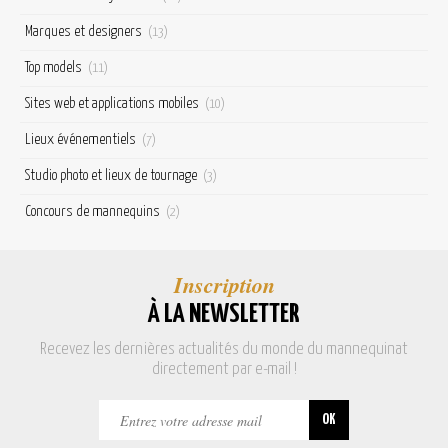
Marques et designers
(13)
Top models
(11)
Sites web et applications mobiles
(10)
Lieux événementiels
(7)
Studio photo et lieux de tournage
(3)
Concours de mannequins
(2)
Inscription
À LA NEWSLETTER
Recevez les dernières actualités du monde du mannequinat
directement par e-mail !