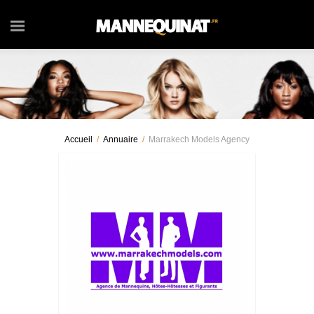
Accueil
/
Annuaire
/
Marrakech Models Agency