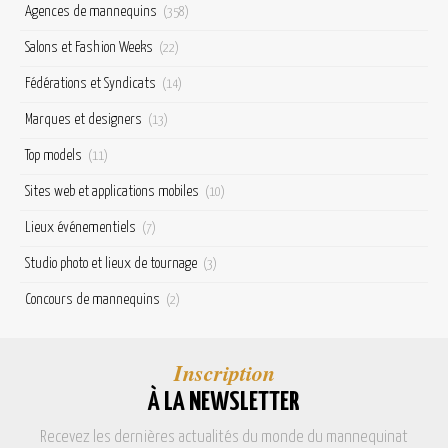
Agences de mannequins
(358)
Salons et Fashion Weeks
(22)
Fédérations et Syndicats
(14)
Marques et designers
(13)
Top models
(11)
Sites web et applications mobiles
(10)
Lieux événementiels
(7)
Studio photo et lieux de tournage
(3)
Concours de mannequins
(2)
Inscription
À LA NEWSLETTER
Recevez les dernières actualités du monde du mannequinat