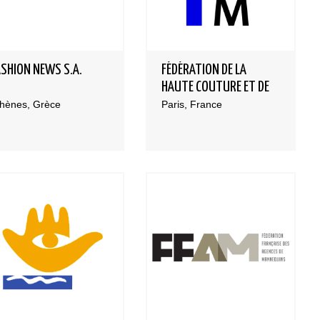
ASHION NEWS S.A.
FÉDÉRATION DE LA
HAUTE COUTURE ET DE
LA MODE
thènes, Grèce
Paris, France
Bases et fondamen
Qualités requises 
être mannequin