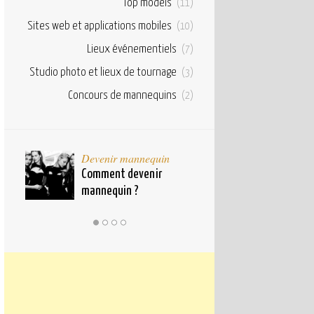
Top models
(11)
Sites web et applications mobiles
(10)
Lieux événementiels
(7)
Studio photo et lieux de tournage
(3)
Concours de mannequins
(2)
taux
Devenir mannequin
Bases et fond
pour
Comment devenir
Qu’est ce qu’u
mannequin ?
mannequin ?