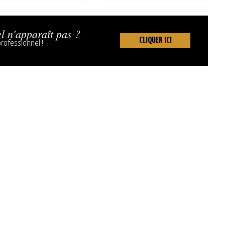
l n'apparaît pas ?
CLIQUER ICI
rofessionnel !