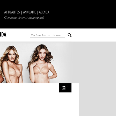
|
|
ACTUALITÉS
ANNUAIRE
AGENDA
Comment devenir mannequin?
NDA
1