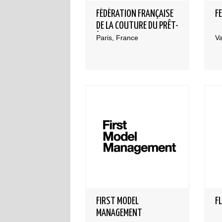
FÉDÉRATION FRANÇAISE
F
DE LA COUTURE DU PRÊT-
À-PORTER DES
Paris, France
V
COUTURIERS ET DES
CRÉATEURS DE MODE
FIRST MODEL
F
MANAGEMENT