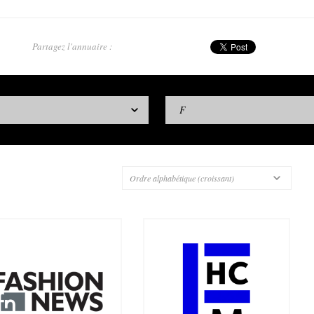
Partagez l'annuaire :
F
Ordre alphabétique (croissant)