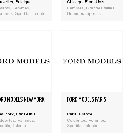
uxelles, Belgique
Chicago, Etats-Unis
nfants, Femmes,
Femmes, Grandes tailles,
mmes, Sportifs, Talents
Hommes, Sportifs
ORD MODELS NEW YORK
FORD MODELS PARIS
w York, Etats-Unis
Paris, France
lébrités, Femmes,
Célébrités, Femmes,
ortifs, Talents
Sportifs, Talents