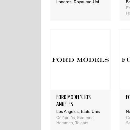
Londres, Royaume-Uni
Br
E
Ho
FORD MODELS LOS
F
ANGELES
Los Angeles, Etats-Unis
Ne
Célébrités, Femmes,
Cé
Hommes, Talents
Sp