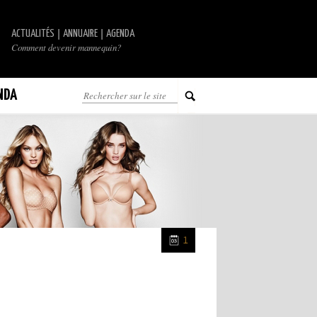
|
|
ACTUALITÉS
ANNUAIRE
AGENDA
Comment devenir mannequin?
NDA
1