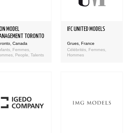
CON MODEL
IFC UNITED MODELS
ANAGEMENT TORONTO
oronto, Canada
Grues, France
nfants, Femmes,
Célébrités, Femmes,
ommes, People, Talents
Hommes
Bases et fondamen
Qualités requises 
être mannequin