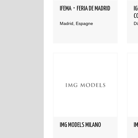
IFEMA ･ FERIA DE MADRID
I
CO
Madrid, Espagne
Dü
IMG MODELS MILANO
I