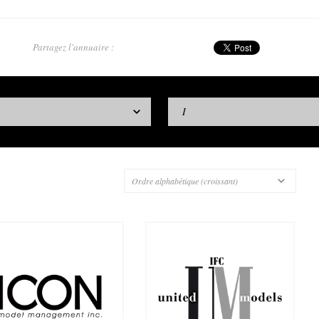
Partagez l'annuaire :
I
Ordre alphabétique (croissant)