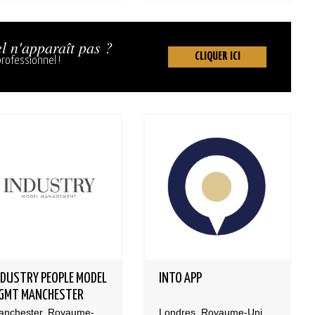
l n'apparaît pas ?
CLIQUER ICI
rofessionnel !
NDUSTRY PEOPLE MODEL
INTO APP
GMT MANCHESTER
Manchester, Royaume-Uni
Londres, Royaume-Uni