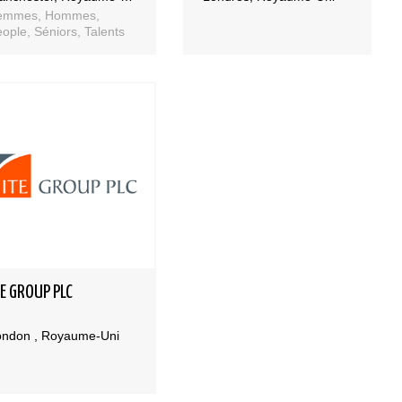
emmes, Hommes,
ople, Séniors, Talents
TE GROUP PLC
ondon , Royaume-Uni