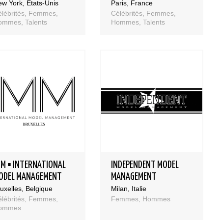
w York, Etats-Unis
Paris, France
lébrités, Femmes,
Célébrités, Femmes,
ommes, Talents
Hommes, Talents
MM ▪ INTERNATIONAL
INDEPENDENT MODEL
ODEL MANAGEMENT
MANAGEMENT
uxelles, Belgique
Milan, Italie
lébrités, Femmes,
Femmes, Hommes
ommes