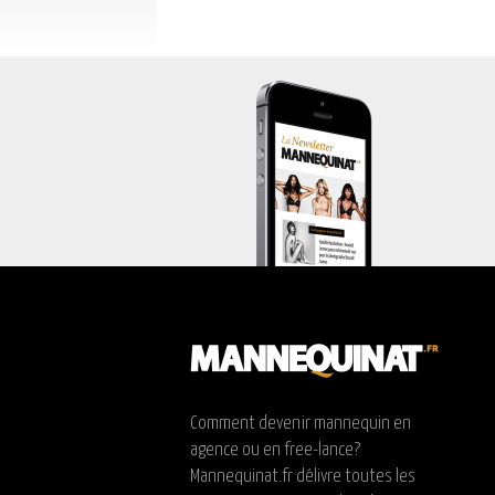
Comment devenir mannequin en
agence ou en free-lance?
Mannequinat.fr délivre toutes les