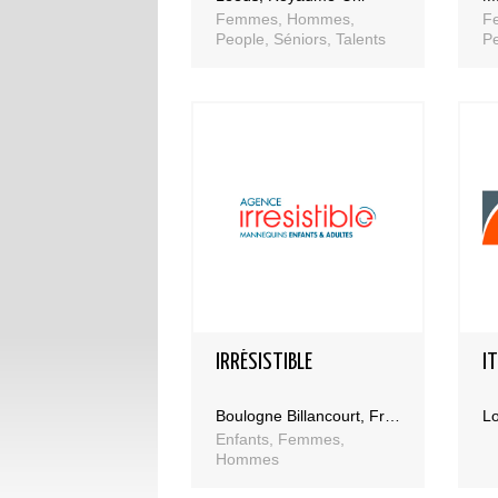
Femmes, Hommes,
F
People, Séniors, Talents
Pe
IRRÉSISTIBLE
I
Boulogne Billancourt, France
L
Enfants, Femmes,
Hommes