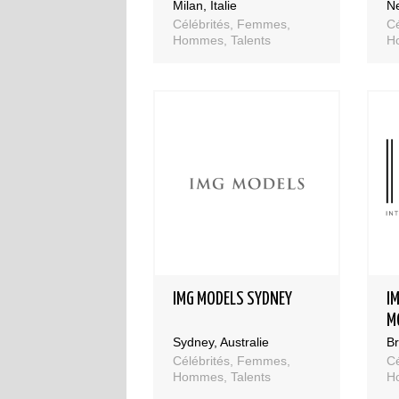
Milan, Italie
Ne
Célébrités, Femmes,
Cé
Hommes, Talents
H
IMG MODELS SYDNEY
I
M
Sydney, Australie
Br
Célébrités, Femmes,
Cé
Hommes, Talents
H