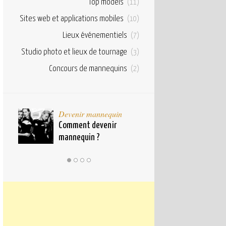
Top models
(11)
Sites web et applications mobiles
(10)
Lieux événementiels
(7)
Studio photo et lieux de tournage
(3)
Concours de mannequins
(2)
taux
Devenir mannequin
Bases et fond
pour
Comment devenir
Qu’est ce qu’u
mannequin ?
mannequin ?