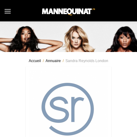
Accueil
/
Annuaire
/
Sandra Reynolds London