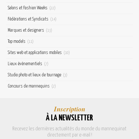
Salons et Fashion Weeks
(22)
Fédérations et Syndicats
(14)
Marques et designers
(13)
Top models
(11)
Sites web et applications mobiles
(10)
Lieux événementiels
(7)
Studio photo et lieux de tournage
(3)
Concours de mannequins
(2)
Inscription
À LA NEWSLETTER
Recevez les dernières actualités du monde du mannequinat
directement par e-mail !