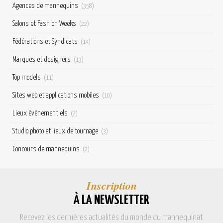
Agences de mannequins
(358)
Salons et Fashion Weeks
(22)
Fédérations et Syndicats
(14)
Marques et designers
(13)
Top models
(11)
Sites web et applications mobiles
(10)
Lieux événementiels
(7)
Studio photo et lieux de tournage
(3)
Concours de mannequins
(2)
Inscription
À LA NEWSLETTER
Recevez les dernières actualités du monde du mannequinat