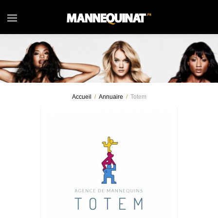
Accueil
/
Annuaire
/
Totem