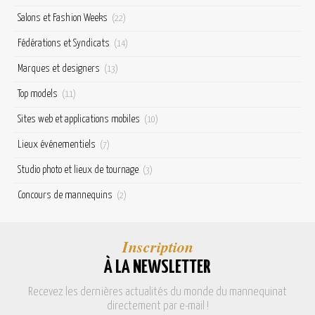
Salons et Fashion Weeks
(22)
Fédérations et Syndicats
(14)
Marques et designers
(13)
Top models
(11)
Sites web et applications mobiles
(10)
Lieux événementiels
(7)
Studio photo et lieux de tournage
(3)
Concours de mannequins
(2)
Inscription
À LA NEWSLETTER
Recevez les dernières actualités du monde du mannequinat
directement par e-mail !