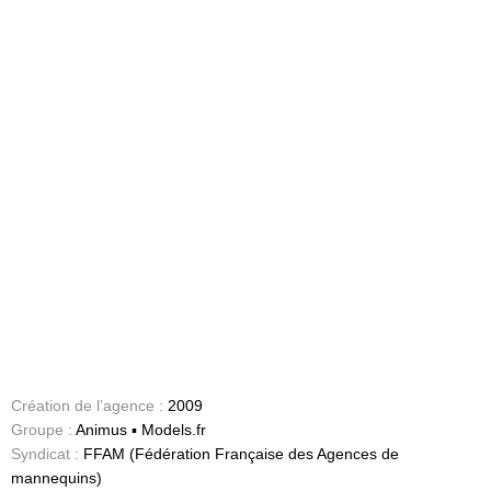
Création de l’agence :
2009
Groupe :
Animus ▪ Models.fr
Syndicat :
FFAM (Fédération Française des Agences de
mannequins)