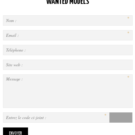
WANTED MODELS
*
*
*
*