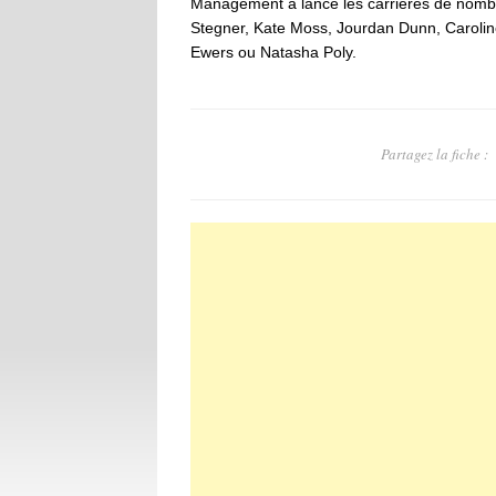
Management a lancé les carrières de nombr
Stegner, Kate Moss, Jourdan Dunn, Carolin
Ewers ou Natasha Poly.
Partagez la fiche :