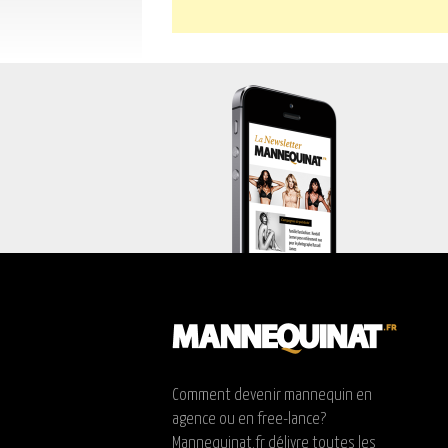
Comment devenir mannequin en
agence ou en free-lance?
Mannequinat.fr délivre toutes les