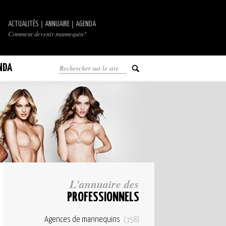
|
|
ACTUALITÉS
ANNUAIRE
AGENDA
Comment devenir mannequin?
NDA
L'annuaire des
PROFESSIONNELS
Agences de mannequins
(358)