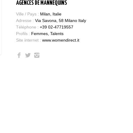
AGENCES DE MANNEQUINS
Ville / Pays :
Milan, Italie
Adresse :
Via Savona, 58 Milano Italy
Téléphone :
+39 02-47719557
Profils :
Femmes, Talents
Site internet :
www.womendirect.it
Bases et fondamen
Qualités requises 
être mannequin