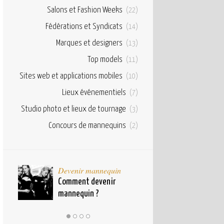
Salons et Fashion Weeks
(22)
Fédérations et Syndicats
(14)
Marques et designers
(13)
Top models
(11)
Sites web et applications mobiles
(10)
Lieux événementiels
(7)
Studio photo et lieux de tournage
(3)
Concours de mannequins
(2)
taux
Devenir mannequin
Bases et fond
pour
Comment devenir
Qu’est ce qu’u
mannequin ?
mannequin ?