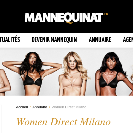
TUALITÉS
DEVENIR MANNEQUIN
ANNUAIRE
AGE
Accueil
/
Annuaire
/
Women Direct Milano
Women Direct Milano