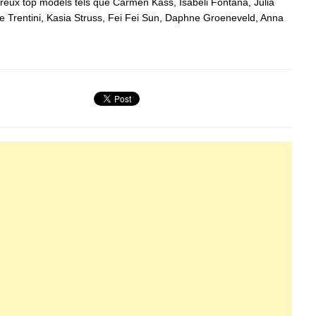
eux top models tels que Carmen Kass, Isabeli Fontana, Julia
e Trentini, Kasia Struss, Fei Fei Sun, Daphne Groeneveld, Anna