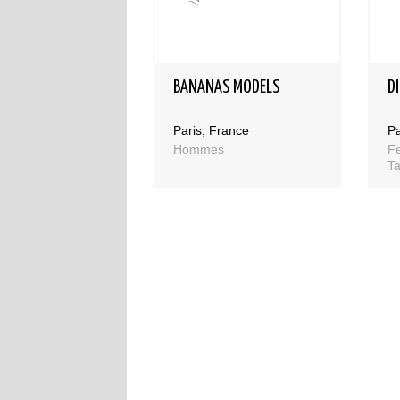
BANANAS MODELS
D
Paris, France
Pa
Hommes
F
Ta