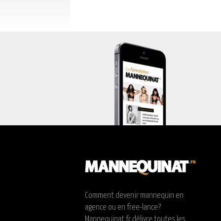
Comment devenir mannequin en
agence ou en free-lance?
Mannequinat.fr délivre toutes les