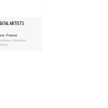
IGITAL ARTISTS
ris, France
emmes, Hommes,
lents
Bases et fondamen
Qualités requises 
être mannequin