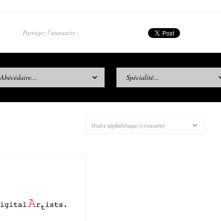
Partagez l'annuaire :
Abécédaire...
Spécialité...
Ordre alphabétique (croissant)