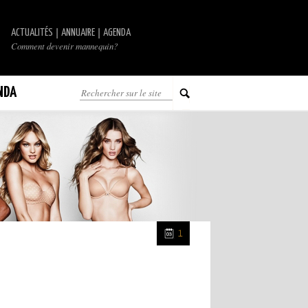
|
|
ACTUALITÉS
ANNUAIRE
AGENDA
Comment devenir mannequin?
NDA
1