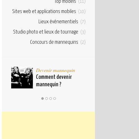
Top models
(11)
Sites web et applications mobiles
(10)
Lieux événementiels
(7)
Studio photo et lieux de tournage
(3)
Concours de mannequins
(2)
taux
Devenir mannequin
Bases et fond
pour
Comment devenir
Qu’est ce qu’u
mannequin ?
mannequin ?