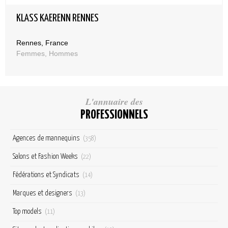
KLASS KAERENN RENNES
Rennes, France
Femmes, Hommes
L'annuaire des
PROFESSIONNELS
Agences de mannequins
(358)
Salons et Fashion Weeks
(22)
Fédérations et Syndicats
(14)
Marques et designers
(13)
Top models
(11)