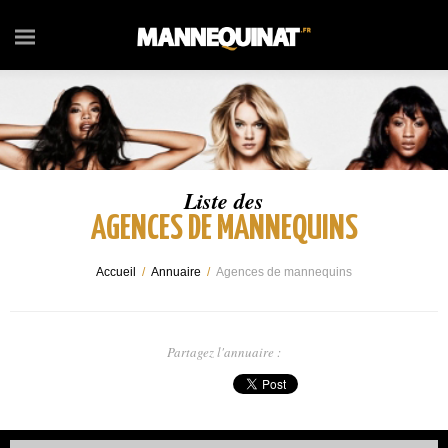
Liste des
AGENCES DE MANNEQUINS
Accueil
/
Annuaire
/
Agences de mannequins
Partagez l'annuaire :