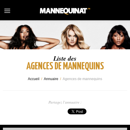
Liste des
AGENCES DE MANNEQUINS
Accueil
/
Annuaire
/
Agences de mannequins
Partagez l'annuaire :