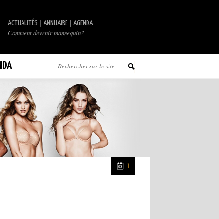
|
|
ACTUALITÉS
ANNUAIRE
AGENDA
Comment devenir mannequin?
NDA
1