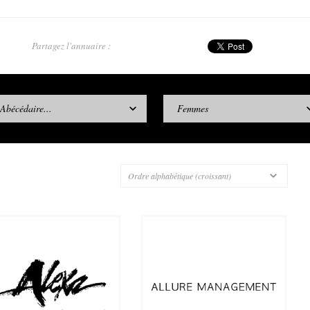
Partagez l'annuaire :
Abécédaire...
Femmes
Ordre alphabétique (croissant)