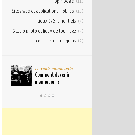
Top models
(11)
Sites web et applications mobiles
(10)
Lieux événementiels
(7)
Studio photo et lieux de tournage
(3)
Concours de mannequins
(2)
taux
Devenir mannequin
Bases et fond
pour
Comment devenir
Qu’est ce qu’u
mannequin ?
mannequin ?