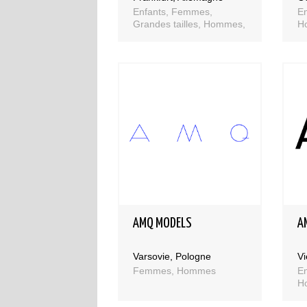
Enfants, Femmes,
E
Grandes tailles, Hommes,
H
Séniors
AMQ MODELS
A
Varsovie, Pologne
Vi
Femmes, Hommes
E
H