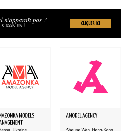
l n'apparaît pas ?
CLIQUER ICI
rofessionnel !
MAZONKA MODELS
AMODEL AGENCY
ANAGEMENT
dessa, Ukraine
Sheung Wan, Hong-Kong