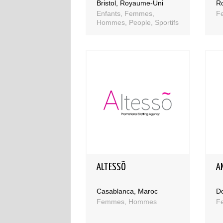
Bristol, Royaume-Uni
Ro
Enfants, Femmes,
F
Hommes, People, Sportifs
ALTESSÕ
A
Casablanca, Maroc
D
Femmes, Hommes
F