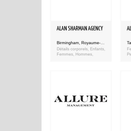
ALAN SHARMAN AGENCY
A
Birmingham, Royaume-Uni
Ta
Détails corporels, Enfants,
F
Femmes, Hommes,
Pe
People, Séniors, Sportifs,
Talents