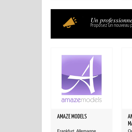
Un professionne
Proposez un nouveau p
AMAZE MODELS
A
M
Frankfurt, Allemagne
O