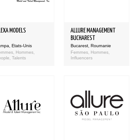
LEXA MODELS
ALLURE MANAGEMENT
BUCHAREST
mpa, Etats-Unis
Bucarest, Roumanie
emmes, Hommes,
Femmes, Hommes,
ople, Talents
Influencers
Bases et fondamen
Qualités requises 
être mannequin