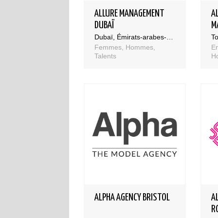
ALLURE MANAGEMENT
A
DUBAÏ
M
Dubaï, Émirats-arabes-unis
T
Femmes, Hommes,
E
Talents
H
ALPHA AGENCY BRISTOL
A
R