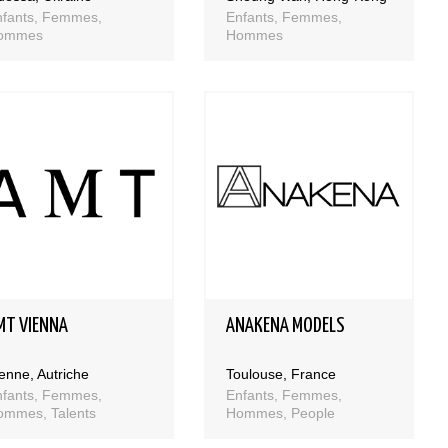
nfants, Femmes,
Enfants, Femmes,
ommes
Hommes
MT VIENNA
ANAKENA MODELS
enne, Autriche
Toulouse, France
nfants, Femmes,
Enfants, Femmes,
ommes, Talents
Hommes, People