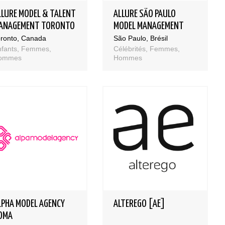
LLURE MODEL & TALENT
ALLURE SÃO PAULO
ANAGEMENT TORONTO
MODEL MANAGEMENT
oronto, Canada
São Paulo, Brésil
nfants, Femmes,
Célébrités, Femmes,
ommes
Hommes
LPHA MODEL AGENCY
ALTEREGO [AE]
OMA