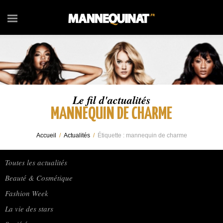
Le fil d'actualités
MANNEQUIN DE CHARME
Accueil
/
Actualités
/
Étiquette :
mannequin de charme
Toutes les actualités
Beauté & Cosmétique
Fashion Week
La vie des stars