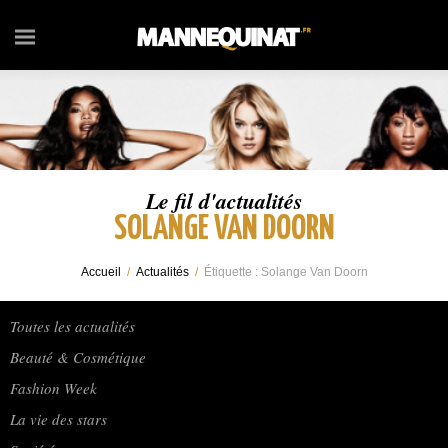
Le fil d'actualités
SOLANGE VAN DOORN
Accueil
/
Actualités
/
Étiquette :
Solange Van Doorn
Toutes les actualités
Beauté & Cosmétique
Fashion Week
La vie des stars