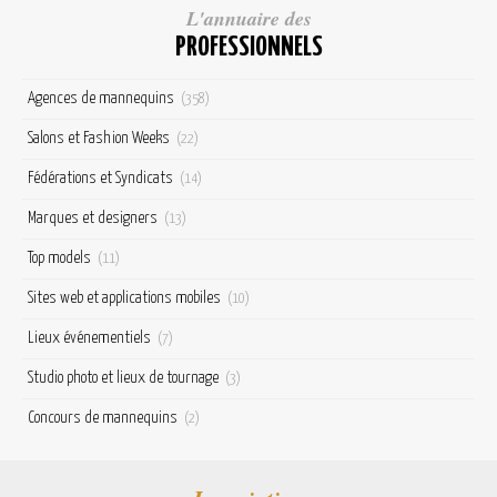
L'annuaire des
PROFESSIONNELS
Agences de mannequins
(358)
Salons et Fashion Weeks
(22)
Fédérations et Syndicats
(14)
Marques et designers
(13)
Top models
(11)
Sites web et applications mobiles
(10)
Lieux événementiels
(7)
Studio photo et lieux de tournage
(3)
Concours de mannequins
(2)