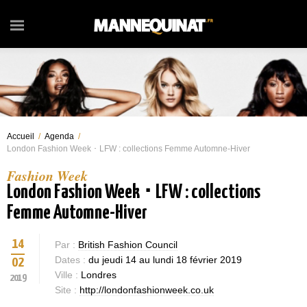
Accueil
/
Agenda
/
London Fashion Week ･ LFW : collections Femme Automne-Hiver
Fashion Week
London Fashion Week ･ LFW : collections
Femme Automne-Hiver
14
Par :
British Fashion Council
Dates :
du jeudi 14 au lundi 18 février 2019
02
Ville :
Londres
2019
Site :
http://londonfashionweek.co.uk