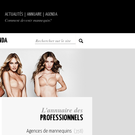
|
|
ACTUALITÉS
ANNUAIRE
AGENDA
Comment devenir mannequin?
NDA
L'annuaire des
PROFESSIONNELS
Agences de mannequins
(358)