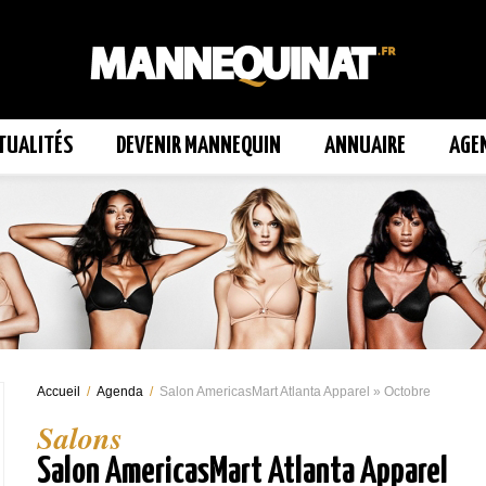
TUALITÉS
DEVENIR MANNEQUIN
ANNUAIRE
AGE
Accueil
/
Agenda
/
Salon AmericasMart Atlanta Apparel » Octobre
Salons
Salon AmericasMart Atlanta Apparel