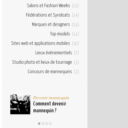
Salons et Fashion Weeks
(22)
Fédérations et Syndicats
(14)
Marques et designers
(13)
Top models
(11)
Sites web et applications mobiles
(10)
Lieux événementiels
(7)
Studio photo et lieux de tournage
(3)
Concours de mannequins
(2)
taux
Devenir mannequin
Bases et fond
pour
Comment devenir
Qu’est ce qu’u
mannequin ?
mannequin ?