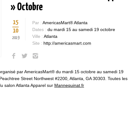
» Octobre
15
Par :
AmericasMart® Atlanta
Dates :
du mardi 15 au samedi 19 octobre
10
Ville :
Atlanta
2019
Site :
http://americasmart.com
 organisé par AmericasMart® du mardi 15 octobre au samedi 19
Peachtree Street Northwest #2200, Atlanta, GA 30303. Toutes les
 du salon Atlanta Apparel sur
Mannequinat.fr
Bases et fondamen
Qualités requises 
être mannequin