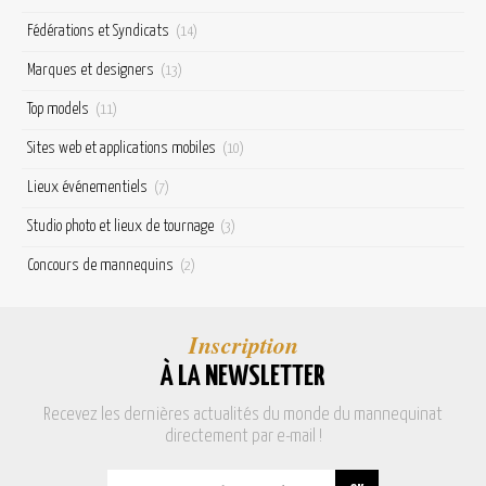
Fédérations et Syndicats
(14)
Marques et designers
(13)
Top models
(11)
Sites web et applications mobiles
(10)
Lieux événementiels
(7)
Studio photo et lieux de tournage
(3)
Concours de mannequins
(2)
Inscription
À LA NEWSLETTER
Recevez les dernières actualités du monde du mannequinat
directement par e-mail !