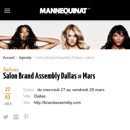
Accueil
/
Agenda
/
Salon Brand Assembly Dallas » Mars
Salons
Salon Brand Assembly Dallas » Mars
27
Dates :
du mercredi 27 au vendredi 29 mars
Ville :
Dallas
03
Site :
http://brandassembly.com
2019