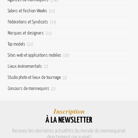
(358)
Salons et Fashion Weeks
(22)
Fédérations et Syndicats
(14)
Marques et designers
(13)
Top models
(11)
Sites web et applications mobiles
(10)
Lieux événementiels
(7)
Studio photo et lieux de tournage
(3)
Concours de mannequins
(2)
Inscription
À LA NEWSLETTER
Recevez les dernières actualités du monde du mannequinat
directement par e-mail !