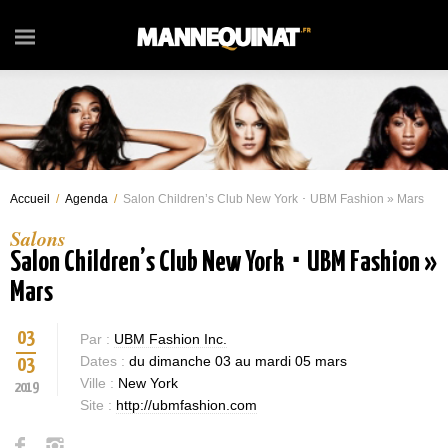
Accueil
/
Agenda
/
Salon Children’s Club New York ･ UBM Fashion » Mars
Salons
Salon Children’s Club New York ･ UBM Fashion »
Mars
03
Par :
UBM Fashion Inc.
Dates :
du dimanche 03 au mardi 05 mars
03
Ville :
New York
2019
Site :
http://ubmfashion.com