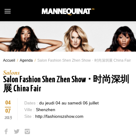
Accueil
/
Agenda
/
Salon Fashion Shen Zhen Show ･ 时尚深圳展 China Fair
Salons
Salon Fashion Shen Zhen Show ･ 时尚深圳
展 China Fair
04
Dates :
du jeudi 04 au samedi 06 juillet
Ville :
Shenzhen
07
Site :
http://fashionszshow.com
2019