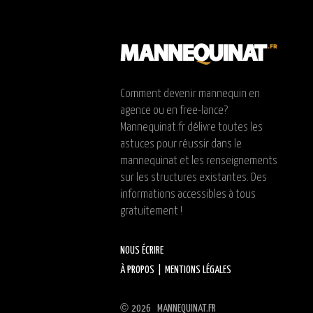
Comment devenir mannequin en
agence ou en free-lance?
Mannequinat.fr délivre toutes les
astuces pour réussir dans le
mannequinat et les renseignements
sur les structures existantes. Des
informations accessibles à tous
gratuitement !
NOUS ÉCRIRE
À PROPOS
|
MENTIONS LÉGALES
©
2026 MANNEQUINAT.FR