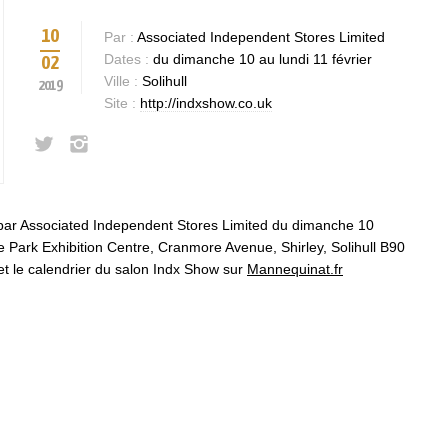
10
Par :
Associated Independent Stores Limited
Dates :
du dimanche 10 au lundi 11 février
02
Ville :
Solihull
2019
Site :
http://indxshow.co.uk
par Associated Independent Stores Limited du dimanche 10
e Park Exhibition Centre, Cranmore Avenue, Shirley, Solihull B90
 et le calendrier du salon Indx Show sur
Mannequinat.fr
Bases et fondamen
Qualités requises 
être mannequin