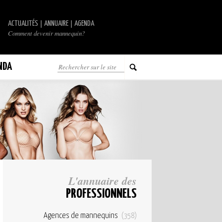
|
|
ACTUALITÉS
ANNUAIRE
AGENDA
Comment devenir mannequin?
NDA
L'annuaire des
PROFESSIONNELS
Agences de mannequins
(358)