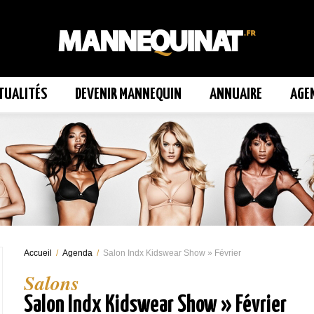
TUALITÉS
DEVENIR MANNEQUIN
ANNUAIRE
AGE
Accueil
/
Agenda
/
Salon Indx Kidswear Show » Février
Salons
Salon Indx Kidswear Show » Février