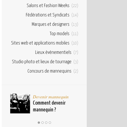
Salons et Fashion Weeks
(22)
Fédérations et Syndicats
(14)
Marques et designers
(13)
Top models
(11)
Sites web et applications mobiles
(10)
Lieux événementiels
(7)
Studio photo et lieux de tournage
(3)
Concours de mannequins
(2)
taux
Devenir mannequin
Bases et fond
pour
Comment devenir
Qu’est ce qu’u
mannequin ?
mannequin ?