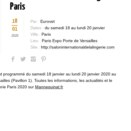
Paris
18
Par :
Eurovet
Dates :
du samedi 18 au lundi 20 janvier
01
Ville :
Paris
2020
Lieu :
Paris Expo Porte de Versailles
Site :
http://saloninternationaldelalingerie.com
 est programmé du samedi 18 janvier au lundi 20 janvier 2020 au
lles (Pavillon 1). Toutes les informations, les actualités et le
gerie Paris 2020 sur
Mannequinat.fr
Bases et fondamen
Qualités requises 
être mannequin