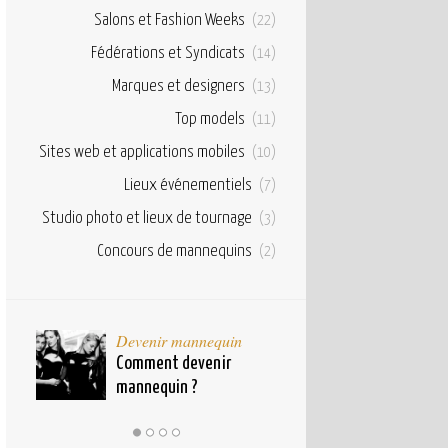
Salons et Fashion Weeks
(22)
Fédérations et Syndicats
(14)
Marques et designers
(13)
Top models
(11)
Sites web et applications mobiles
(10)
Lieux événementiels
(7)
Studio photo et lieux de tournage
(3)
Concours de mannequins
(2)
taux
Devenir mannequin
Bases et fond
pour
Comment devenir
Qu’est ce qu’u
mannequin ?
mannequin ?