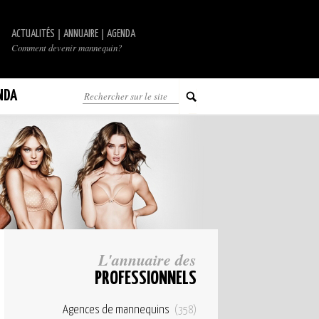
|
|
ACTUALITÉS
ANNUAIRE
AGENDA
Comment devenir mannequin?
NDA
L'annuaire des
PROFESSIONNELS
Agences de mannequins
(358)