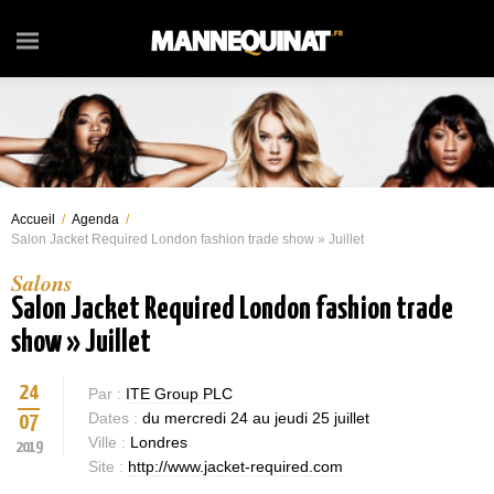
Accueil
/
Agenda
/
Salon Jacket Required London fashion trade show » Juillet
Salons
Salon Jacket Required London fashion trade
show » Juillet
24
Par :
ITE Group PLC
Dates :
du mercredi 24 au jeudi 25 juillet
07
Ville :
Londres
2019
Site :
http://www.jacket-required.com