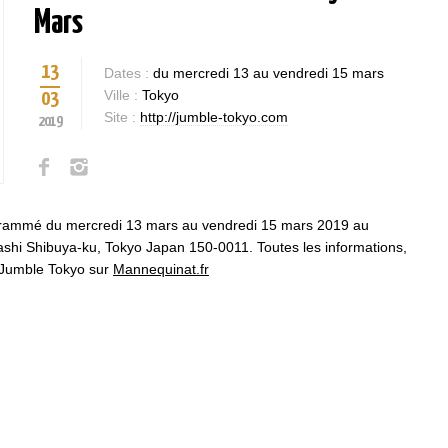
Mars
13
Dates :
du mercredi 13 au vendredi 15 mars
Ville :
Tokyo
03
Site :
http://jumble-tokyo.com
2019
rammé du mercredi 13 mars au vendredi 15 mars 2019 au
Igashi Shibuya-ku, Tokyo Japan 150-0011. Toutes les informations,
m Jumble Tokyo sur
Mannequinat.fr
Bases et fondamen
Qualités requises 
être mannequin