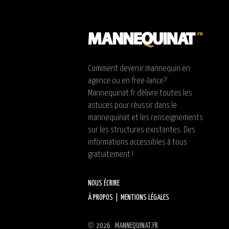
Comment devenir mannequin en
agence ou en free-lance?
Mannequinat.fr délivre toutes les
astuces pour réussir dans le
mannequinat et les renseignements
sur les structures existantes. Des
informations accessibles à tous
gratuitement !
NOUS ÉCRIRE
À PROPOS
|
MENTIONS LÉGALES
©
2026 MANNEQUINAT.FR