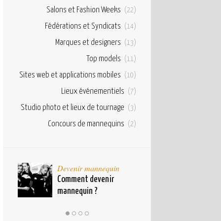
Salons et Fashion Weeks
(22)
Fédérations et Syndicats
(14)
Marques et designers
(13)
Top models
(11)
Sites web et applications mobiles
(10)
Lieux événementiels
(7)
Studio photo et lieux de tournage
(3)
Concours de mannequins
(2)
taux
Devenir mannequin
Bases et fond
pour
Comment devenir
Qu’est ce qu’u
mannequin ?
mannequin ?