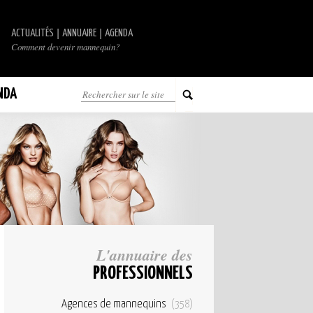
|
|
ACTUALITÉS
ANNUAIRE
AGENDA
Comment devenir mannequin?
NDA
L'annuaire des
PROFESSIONNELS
Agences de mannequins
(358)