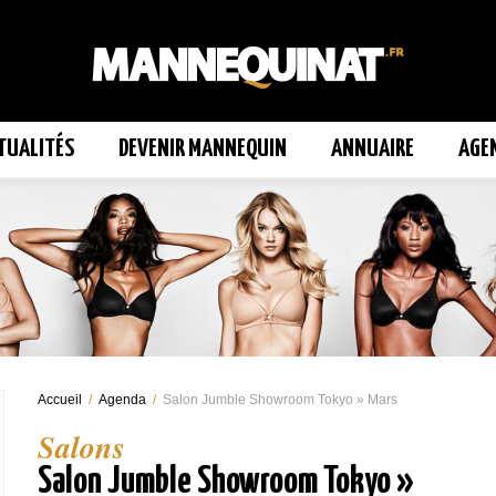
TUALITÉS
DEVENIR MANNEQUIN
ANNUAIRE
AGE
Accueil
/
Agenda
/
Salon Jumble Showroom Tokyo » Mars
Salons
Salon Jumble Showroom Tokyo »