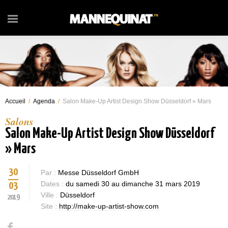
Accueil
/
Agenda
/
Salon Make-Up Artist Design Show Düsseldorf » Mars
Salons
Salon Make-Up Artist Design Show Düsseldorf
» Mars
30
Par :
Messe Düsseldorf GmbH
Dates :
du samedi 30 au dimanche 31 mars 2019
03
Ville :
Düsseldorf
2019
Site :
http://make-up-artist-show.com