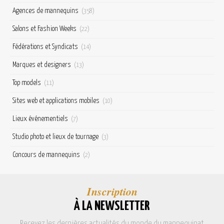
Agences de mannequins
(358)
Salons et Fashion Weeks
(22)
Fédérations et Syndicats
(14)
Marques et designers
(13)
Top models
(11)
Sites web et applications mobiles
(10)
Lieux événementiels
(7)
Studio photo et lieux de tournage
(3)
Concours de mannequins
(2)
Inscription
À LA NEWSLETTER
Recevez les dernières actualités du monde du mannequinat