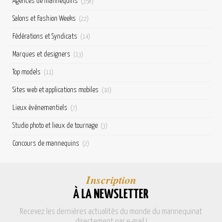
Agences de mannequins
(358)
Salons et Fashion Weeks
(22)
Fédérations et Syndicats
(14)
Marques et designers
(13)
Top models
(11)
Sites web et applications mobiles
(10)
Lieux événementiels
(7)
Studio photo et lieux de tournage
(3)
Concours de mannequins
(2)
Inscription
À LA NEWSLETTER
Recevez les dernières actualités du monde du mannequinat
directement par e-mail !