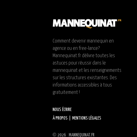
Comment devenir mannequin en
agence ou en free-lance?
Mannequinat.fr délivre toutes les
astuces pour réussir dans le
mannequinat et les renseignements
sur les structures existantes. Des
informations accessibles à tous
gratuitement !
NOUS ÉCRIRE
À PROPOS
|
MENTIONS LÉGALES
©
2026 MANNEQUINAT.FR