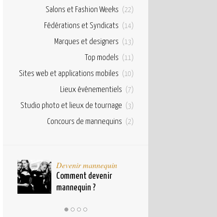
Salons et Fashion Weeks
(22)
Fédérations et Syndicats
(14)
Marques et designers
(13)
Top models
(11)
Sites web et applications mobiles
(10)
Lieux événementiels
(7)
Studio photo et lieux de tournage
(3)
Concours de mannequins
(2)
taux
Devenir mannequin
Bases et fond
pour
Comment devenir
Qu’est ce qu’u
mannequin ?
mannequin ?