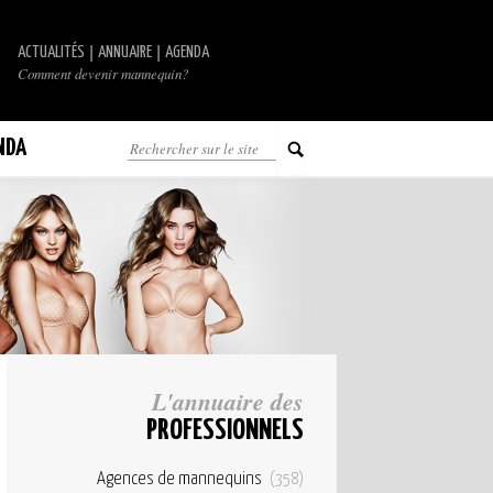
|
|
ACTUALITÉS
ANNUAIRE
AGENDA
Comment devenir mannequin?
NDA
L'annuaire des
PROFESSIONNELS
Agences de mannequins
(358)