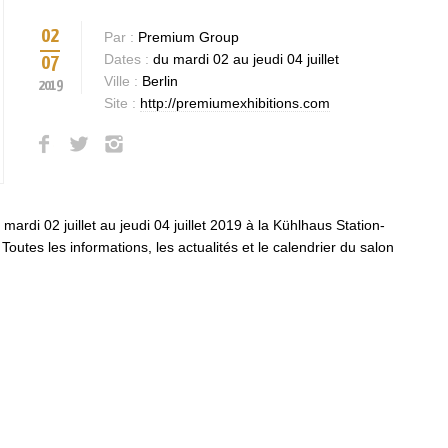
02
Par :
Premium Group
Dates :
du mardi 02 au jeudi 04 juillet
07
Ville :
Berlin
2019
Site :
http://premiumexhibitions.com
rdi 02 juillet au jeudi 04 juillet 2019 à la Kühlhaus Station-
Toutes les informations, les actualités et le calendrier du salon
Bases et fondamen
Qualités requises 
être mannequin