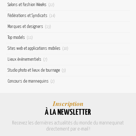
Salons et Fashion Weeks
(22)
Fédérations et Syndicats
(14)
Marques et designers
(13)
Top models
(11)
Sites web et applications mobiles
(10)
Lieux événementiels
(7)
Studio photo et lieux de tournage
(3)
Concours de mannequins
(2)
Inscription
À LA NEWSLETTER
Recevez les dernières actualités du monde du mannequinat
directement par e-mail !