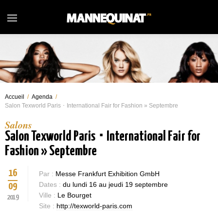
Accueil
/
Agenda
/
Salon Texworld Paris ･ International Fair for Fashion » Septembre
Salons
Salon Texworld Paris ･ International Fair for
Fashion » Septembre
16
Par :
Messe Frankfurt Exhibition GmbH
Dates :
du lundi 16 au jeudi 19 septembre
09
Ville :
Le Bourget
2019
Site :
http://texworld-paris.com